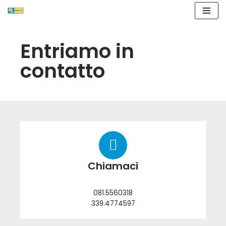
Vai
al
Entriamo in
contenuto
contatto
Chiamaci
081.5560318
339.4774597